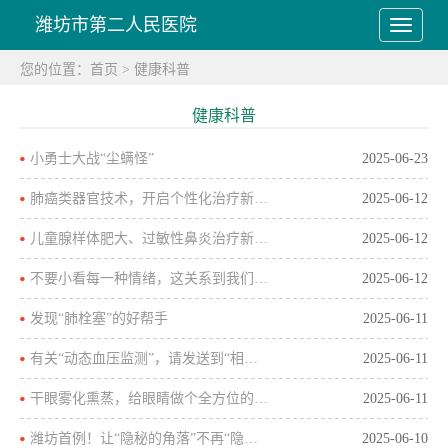
潍坊市第二人民医院
您的位置：
首页
>
健康科普
健康科普
小勇士大战“尘螨怪”
2025-06-23
肺癌类器官技术，开启个性化治疗新希望
2025-06-12
儿童腺样体肥大、过敏性鼻炎治疗新方法——鼻腔冲洗雾化+弱激光治疗
2025-06-12
不要小看每一种情绪，这关系到我们的健康
2025-06-12
发现“肺栓塞”的好帮手
2025-06-11
有关“动态血压监测”，请发送到“相亲相爱一家人”
2025-06-11
干眼雾化熏蒸，给眼睛做个全方位的SPA
2025-06-11
潍坊首例！让“隐秘的角落”不再“隐秘”！——潍坊市第二人民医院“微创技术”破解纵隔肿瘤谜团
2025-06-10