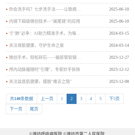
你会洗手吗？七步洗手法——让致病微生物远离你
2025-06-10
内镜下超级微创技术—“阑尾镜”的应用
2025-06-10
寸“肺”必争：AI助力精准手术，为每位患者量身定制
2024-03-15
关注肾脏健康，守护生命之泉
2024-03-14
微创手术，轻松碎石——输尿管软镜钬激光碎石术
2023-12-27
颅内动脉瘤随时“引爆”，专家妙手拆除
2023-12-12
关注盆底肌健康，摆脱“难言之隐”
2023-12-08
共
140
条数据
上一页
1
2
3
4
5
下5页
下一页
尾页
©潍坊呼吸病医院 ©潍坊市第二人民医院.