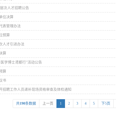
年高层次人才招聘公告
院单位决算
代表管理办法
单位预算
层次人才引进办法
决算
名医学博士鸢都行”活动公告
预算
议书
公开招聘工作人员递补现场资格审查及体检通知
共
190
条数据
上一页
1
2
3
4
5
下5页